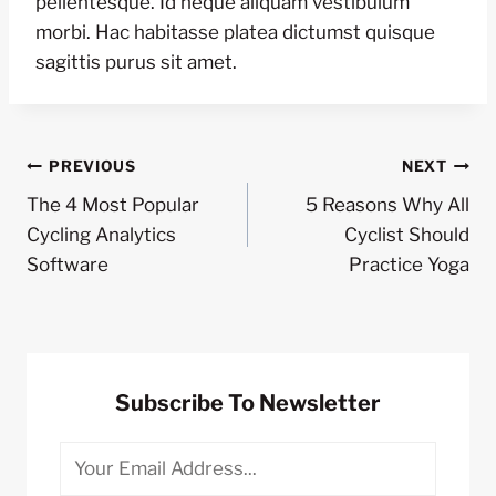
pellentesque. Id neque aliquam vestibulum
morbi. Hac habitasse platea dictumst quisque
sagittis purus sit amet.
Post
PREVIOUS
NEXT
The 4 Most Popular
5 Reasons Why All
Navigation
Cycling Analytics
Cyclist Should
Software
Practice Yoga
Subscribe To Newsletter