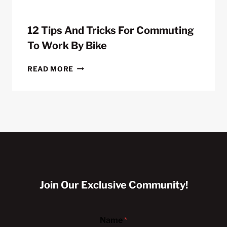
12 Tips And Tricks For Commuting
To Work By Bike
12
READ MORE
TIPS
AND
TRICKS
FOR
COMMUTING
TO
WORK
BY
BIKE
Join Our Exclusive Community!
Name
*