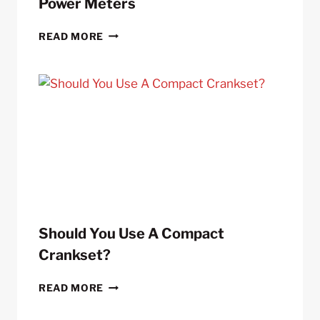
Power Meters
10
READ MORE
THINGS
YOU
DIDN’T
KNOW
ABOUT
POWER
METERS
Should You Use A Compact
Crankset?
SHOULD
READ MORE
YOU
USE