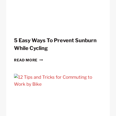
SOFTWARE
5 Easy Ways To Prevent Sunburn
While Cycling
5
READ MORE
EASY
WAYS
TO
PREVENT
SUNBURN
WHILE
CYCLING